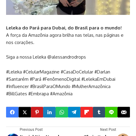
Leleka do Pará para Dubai, do Brasil para o mundo!
A força da Amazônia agora brilha nas telas, nas páginas e
nos corações.
Siga a nossa Leleka @alessandrodrops
#Leleka #CelularMagazine #CasaDoCelular #Darlan
#Santarém #Pará #FenômenoDigital #LelekaEmDubai
#Influencer #BrasilParaOMundo #MulherAmazônica
#BillGates #Embrapa #Amazônia
Previous Post
Next Post