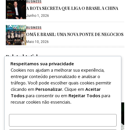
BUSINESS
A ROTA SECRETA QUE LIGA O BRASIL À CHINA
Junho 1, 2026
BUSINESS
OMÃ E BRASIL: UMA NOVA PONTE DE NEGÓCIOS
Maio 10, 2026
Related Articles
Respeitamos sua privacidade
JESUS LUZ – FÉ,
LYAN SALES O MAGO
Cookies nos ajudam a melhorar sua experiência,
GRATIDÃO E
DO CELULAR
entregar conteúdo personalizado e analisar o
AUTENTICIDADE
tráfego. Você pode escolher quais cookies permitir
By
Paulo Martins
clicando em
Personalizar
. Clique em
Aceitar
Outubro 18, 2025
By
Paulo Martins
Outubro 18, 2025
Todos
para consentir ou em
Rejeitar Todos
para
recusar cookies não essenciais.
Personalizar